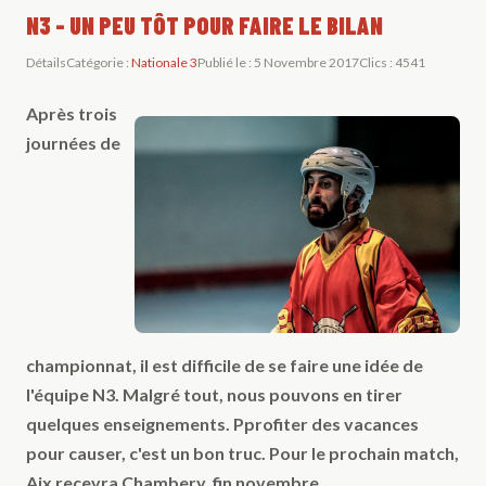
N3 - UN PEU TÔT POUR FAIRE LE BILAN
Détails
Catégorie :
Nationale 3
Publié le : 5 Novembre 2017
Clics : 4541
Après trois
journées de
championnat, il est difficile de se faire une idée de
l'équipe N3. Malgré tout, nous pouvons en tirer
quelques enseignements. Pprofiter des vacances
pour causer, c'est un bon truc. Pour le prochain match,
Aix recevra Chambery, fin novembre.