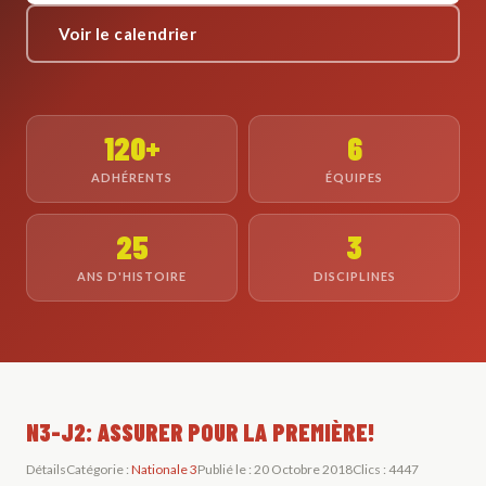
Voir le calendrier
120+
6
ADHÉRENTS
ÉQUIPES
25
3
ANS D'HISTOIRE
DISCIPLINES
N3-J2: ASSURER POUR LA PREMIÈRE!
Détails
Catégorie :
Nationale 3
Publié le : 20 Octobre 2018
Clics : 4447