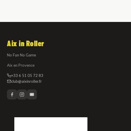
Aix in Roller
No Fun No Game
Aix en Provence
+33 6 51 05 72 83
club@aixinroller.fr