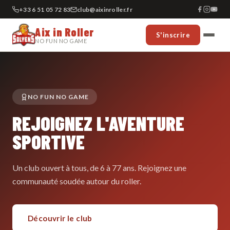
+33 6 51 05 72 83
club@aixinroller.fr
Aix in Roller
S'inscrire
NO FUN NO GAME
NO FUN NO GAME
REJOIGNEZ L'AVENTURE
SPORTIVE
Un club ouvert à tous, de 6 à 77 ans. Rejoignez une
communauté soudée autour du roller.
Découvrir le club