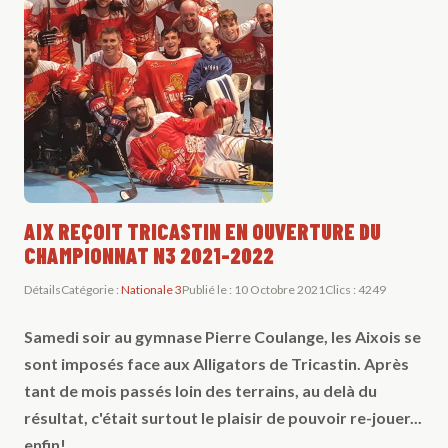
AIX REÇOIT TRICASTIN EN OUVERTURE DU
CHAMPIONNAT N3 2021-2022
Détails
Catégorie :
Nationale 3
Publié le : 10 Octobre 2021
Clics : 4249
Samedi soir au gymnase Pierre Coulange, les Aixois se
sont imposés face aux Alligators de Tricastin. Après
tant de mois passés loin des terrains, au delà du
résultat, c'était surtout le plaisir de pouvoir re-jouer...
enfin!