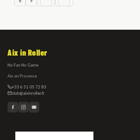
8
9
Aix in Roller
No Fun No Game
Aix en Provence
+33 6 51 05 72 83
club@aixinroller.fr