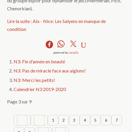
du groupe espoir pour dynamiser le jeu (Mermerian, Pico,
Chenorkian).
Lire la suite : Aix - Nice: Les Salyens en manque de
condition
powered by
social2s
N3: Fin d'année en beauté
N3: Pas de miracle face aux aiglons!
N3: Merci les petits!
Calendrier N3 2019-2020
Page 3 sur 9
1
2
3
4
5
6
7