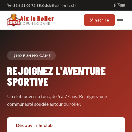
+33 6 51 05 72 83
club@aixinroller.fr
Aix in Roller
S'inscrire
NO FUN NO GAME
NO FUN NO GAME
REJOIGNEZ L'AVENTURE
SPORTIVE
Un club ouvert à tous, de 6 à 77 ans. Rejoignez une
communauté soudée autour du roller.
Découvrir le club