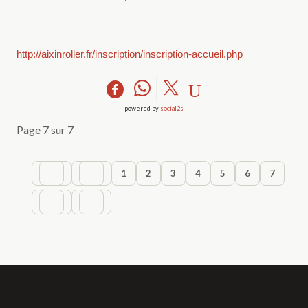
http://aixinroller.fr/inscription/inscription-accueil.php
powered by
social2s
Page 7 sur 7
1
2
3
4
5
6
7