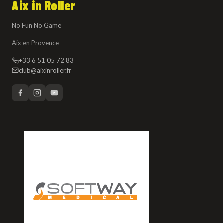
Aix in Roller
No Fun No Game
Aix en Provence
+33 6 51 05 72 83
club@aixinroller.fr