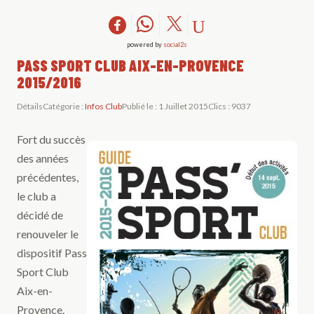
powered by
social2s
PASS SPORT CLUB AIX-EN-PROVENCE
2015/2016
Détails
Catégorie :
Infos Club
Publié le : 1 Juillet 2015
Clics : 9037
Fort du succès
des années
précédentes,
le club a
décidé de
renouveler le
dispositif Pass
Sport Club
Aix-en-
Provence.