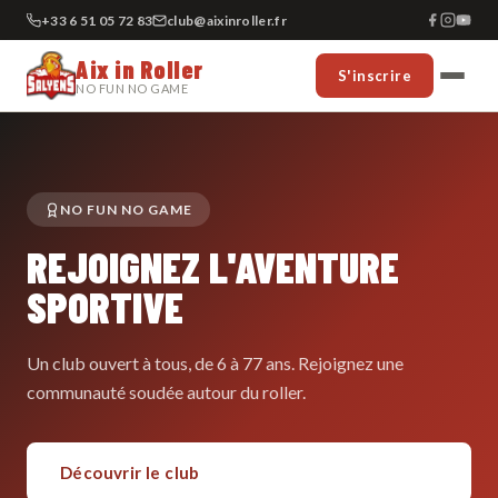
+33 6 51 05 72 83
club@aixinroller.fr
Aix in Roller
S'inscrire
NO FUN NO GAME
NO FUN NO GAME
REJOIGNEZ L'AVENTURE
SPORTIVE
Un club ouvert à tous, de 6 à 77 ans. Rejoignez une
communauté soudée autour du roller.
Découvrir le club