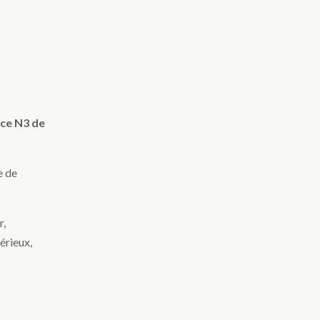
nce N3 de
e de
r,
sérieux,