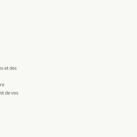
es et des
bre
nt de vos