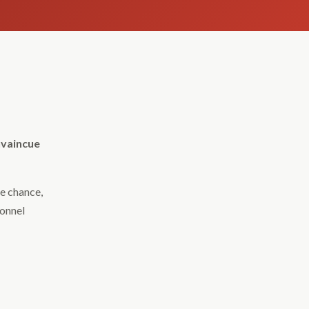
nvaincue
de chance,
ionnel