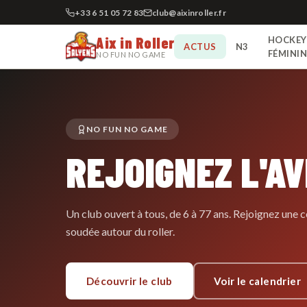
+33 6 51 05 72 83
club@aixinroller.fr
Aix in Roller
HOCKEY
ACTUS
N3
FÉMINI
NO FUN NO GAME
NO FUN NO GAME
REJOIGNEZ L'A
Un club ouvert à tous, de 6 à 77 ans. Rejoignez un
soudée autour du roller.
Découvrir le club
Voir le calendrier