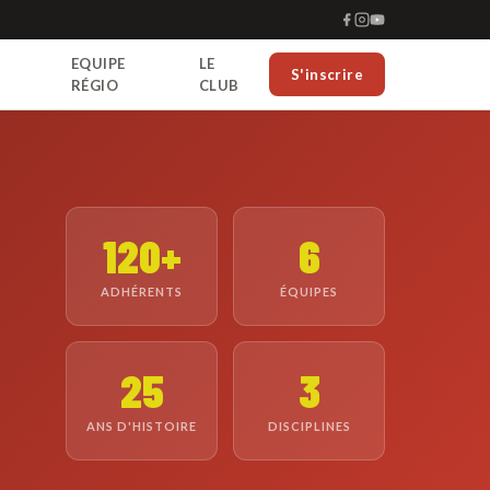
EQUIPE
LE
S'inscrire
RÉGIO
CLUB
120+
6
ADHÉRENTS
ÉQUIPES
25
3
ANS D'HISTOIRE
DISCIPLINES