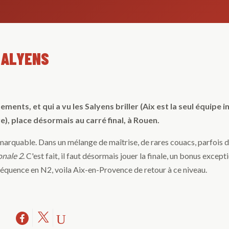
SALYENS
ents, et qui a vu les Salyens briller (Aix est la seul équipe i
re), place désormais au carré final, à Rouen.
é remarquable. Dans un mélange de maîtrise, de rares couacs, parfois 
onale 2
. C'est fait, il faut désormais jouer la finale, un bonus except
séquence en N2, voila Aix-en-Provence de retour à ce niveau.