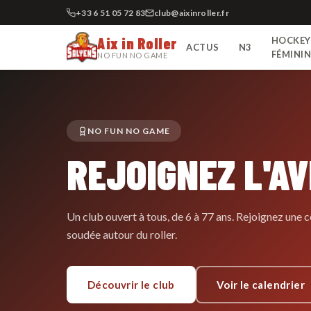
+33 6 51 05 72 83
club@aixinroller.fr
Aix in Roller
HOCKEY
ACTUS
N3
FÉMINI
NO FUN NO GAME
NO FUN NO GAME
REJOIGNEZ L'A
Un club ouvert à tous, de 6 à 77 ans. Rejoignez un
soudée autour du roller.
Découvrir le club
Voir le calendrier