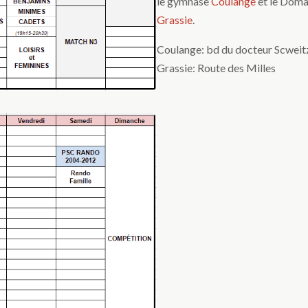
le gymnase
Coulange
et le Doma
Grassie
.
Coulange: bd du docteur Scweitz
Grassie: Route des Milles