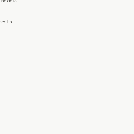
ine de la
er, La