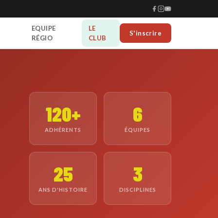
EQUIPE
LE
S'inscrire
RÉGIO
CLUB
120+
6
ADHÉRENTS
ÉQUIPES
25
3
ANS D'HISTOIRE
DISCIPLINES