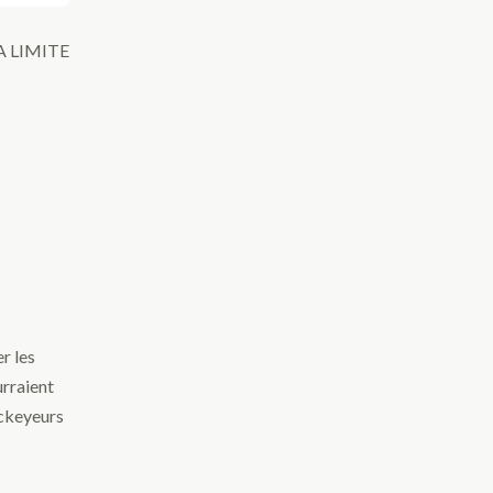
A LIMITE
r les
urraient
ockeyeurs