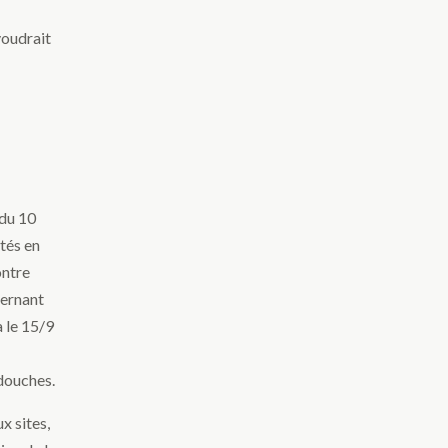
voudrait
 du 10
tés en
ontre
cernant
a le 15/9
douches.
x sites,