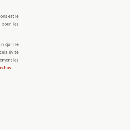
ons est le
 pour les
n qu'il le
cela évite
lement les
us bas
.