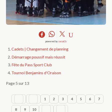
powered by
social2s
Cadets | Changement de planning
Démarrage poussif mais réussit
Fête du Pass Sport Club
Tournoi Benjamins d'Oraison
Page 5 sur 13
1
2
3
4
5
6
7
8
9
10