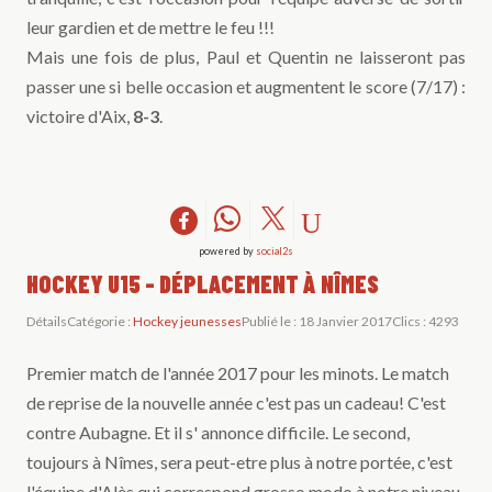
leur gardien et de mettre le feu !!!
Mais une fois de plus, Paul et Quentin ne laisseront pas
passer une si belle occasion et augmentent le score (7/17) :
victoire d'Aix,
8-3
.
powered by
social2s
HOCKEY U15 - DÉPLACEMENT À NÎMES
Détails
Catégorie :
Hockey jeunesses
Publié le : 18 Janvier 2017
Clics : 4293
Premier match de l'année 2017 pour les minots. Le match
de reprise de la nouvelle année c'est pas un cadeau! C'est
contre Aubagne. Et il s' annonce difficile. Le second,
toujours à Nîmes, sera peut-etre plus à notre portée, c'est
l'équipe d'Alès qui correspond grosso modo à notre niveau.