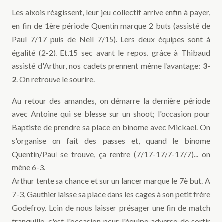
Les aixois réagissent, leur jeu collectif arrive enfin à payer,
en fin de 1ère période Quentin marque 2 buts (assisté de
Paul 7/17 puis de Neil 7/15). Lers deux équipes sont à
égalité (2-2). Et,15 sec avant le repos, grâce à Thibaud
assisté d'Arthur, nos cadets prennent même l'avantage:
3-
2
. On retrouve le sourire.
Au retour des amandes, on démarre la dernière période
avec Antoine qui se blesse sur un shoot; l'occasion pour
Baptiste de prendre sa place en binome avec Mickael. On
s'organise on fait des passes et, quand le binome
Quentin/Paul se trouve, ça rentre (7/17-17/7-17/7)... on
mène 6-3.
Arthur tente sa chance et sur un lancer marque le 7è but. A
7-3, Gauthier laisse sa place dans les cages à son petit frère
Godefroy. Loin de nous laisser présager une fin de match
tranquille, c'est l'occasion pour l'équipe adverse de sortir