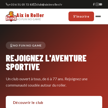
+33 6 51 05 72 83
club@aixinroller.fr
Aix in Roller
S'inscrire
NO FUN NO GAME
NO FUN NO GAME
REJOIGNEZ L'AVENTURE
SPORTIVE
Un club ouvert à tous, de 6 à 77 ans. Rejoignez une
communauté soudée autour du roller.
Découvrir le club