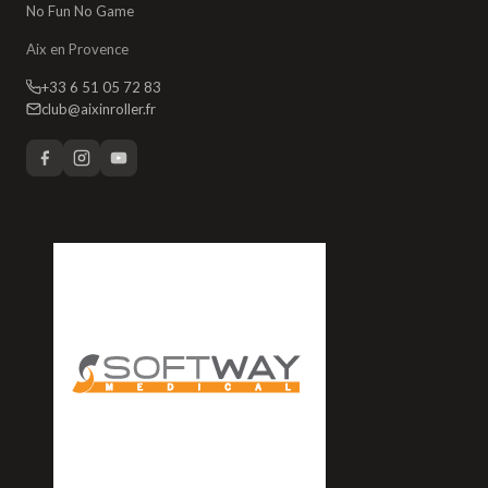
No Fun No Game
Aix en Provence
+33 6 51 05 72 83
club@aixinroller.fr