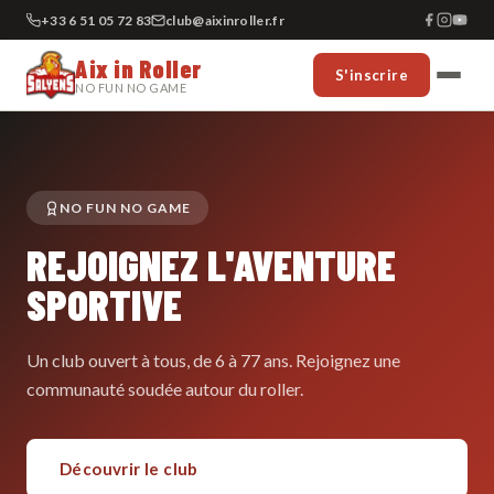
+33 6 51 05 72 83
club@aixinroller.fr
Aix in Roller
S'inscrire
NO FUN NO GAME
NO FUN NO GAME
REJOIGNEZ L'AVENTURE
SPORTIVE
Un club ouvert à tous, de 6 à 77 ans. Rejoignez une
communauté soudée autour du roller.
Découvrir le club