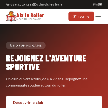
+33 6 51 05 72 83
club@aixinroller.fr
Aix in Roller
S'inscrire
NO FUN NO GAME
NO FUN NO GAME
REJOIGNEZ L'AVENTURE
SPORTIVE
Un club ouvert à tous, de 6 à 77 ans. Rejoignez une
communauté soudée autour du roller.
Découvrir le club