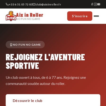
+33 6 51 05 72 83
club@aixinroller.fr
Aix in Roller
S'inscrire
NO FUN NO GAME
NO FUN NO GAME
REJOIGNEZ L'AVENTURE
SPORTIVE
Un club ouvert à tous, de 6 à 77 ans. Rejoignez une
communauté soudée autour du roller.
Découvrir le club