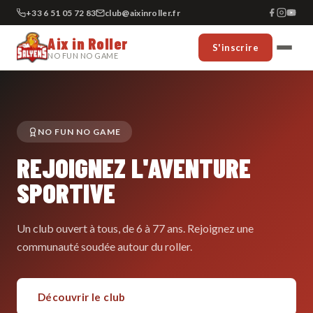
+33 6 51 05 72 83
club@aixinroller.fr
Aix in Roller
S'inscrire
NO FUN NO GAME
NO FUN NO GAME
REJOIGNEZ L'AVENTURE
SPORTIVE
Un club ouvert à tous, de 6 à 77 ans. Rejoignez une
communauté soudée autour du roller.
Découvrir le club