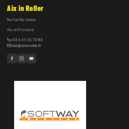
Aix in Roller
No Fun No Game
Aix en Provence
+33 6 51 05 72 83
club@aixinroller.fr