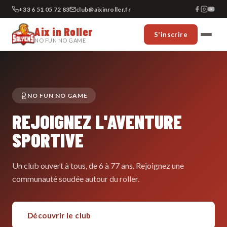
+33 6 51 05 72 83
club@aixinroller.fr
Aix in Roller
S'inscrire
NO FUN NO GAME
NO FUN NO GAME
REJOIGNEZ L'AVENTURE
SPORTIVE
Un club ouvert à tous, de 6 à 77 ans. Rejoignez une
communauté soudée autour du roller.
Découvrir le club