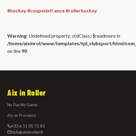
#hockey
#coupedefrance
#rollerhockey
Warning
: Undefined property: stdClass::$readmore in
/home/aixinrol/www/templates/tpl_clubsport/html/com_c
on line
90
Aix in Roller
No Fun No Game
Aix en Provence
+33 6 51 05 72 83
club@aixinroller.fr