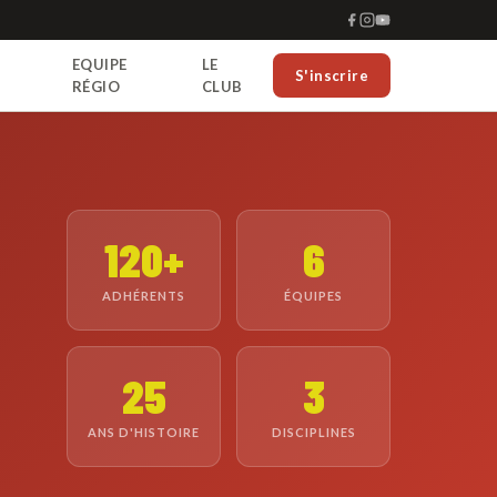
EQUIPE
LE
S'inscrire
RÉGIO
CLUB
120+
6
ADHÉRENTS
ÉQUIPES
25
3
ANS D'HISTOIRE
DISCIPLINES