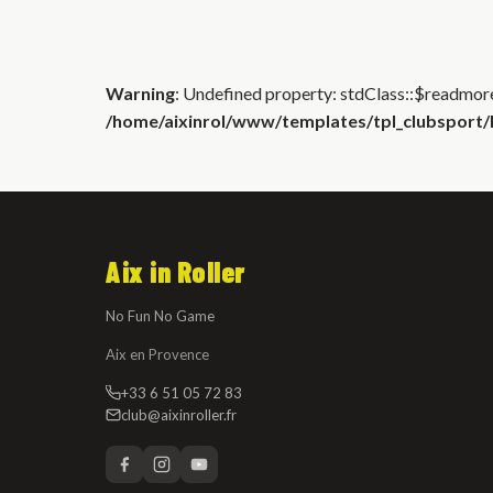
Warning
: Undefined property: stdClass::$readmore
/home/aixinrol/www/templates/tpl_clubsport/h
Aix in Roller
No Fun No Game
Aix en Provence
+33 6 51 05 72 83
club@aixinroller.fr