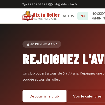
+33 6 51 05 72 83
club@aixinroller.fr
Aix in Roller
HOCKEY
ACTUS
N3
FÉMINI
NO FUN NO GAME
NO FUN NO GAME
REJOIGNEZ L'A
Un club ouvert à tous, de 6 à 77 ans. Rejoignez un
soudée autour du roller.
Découvrir le club
Voir le calendrier