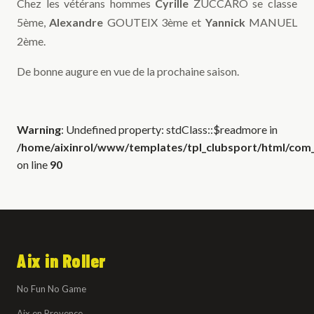
Chez les vétérans hommes
Cyrille
ZUCCARO se classe
5ème,
Alexandre
GOUTEIX 3ème et
Yannick
MANUEL
2ème.
De bonne augure en vue de la prochaine saison.
Warning
: Undefined property: stdClass::$readmore in
/home/aixinrol/www/templates/tpl_clubsport/html/com_c
on line
90
Aix in Roller
No Fun No Game
Aix en Provence