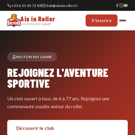
+33 6 51 05 72 83
club@aixinroller.fr
Aix in Roller
S'inscrire
NO FUN NO GAME
NO FUN NO GAME
REJOIGNEZ L'AVENTURE
SPORTIVE
Un club ouvert à tous, de 6 à 77 ans. Rejoignez une
communauté soudée autour du roller.
Découvrir le club