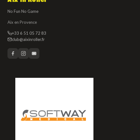
No Fun No Game
Aix en Provence
+33 6 51 05 72 83
club@aixinroller.fr