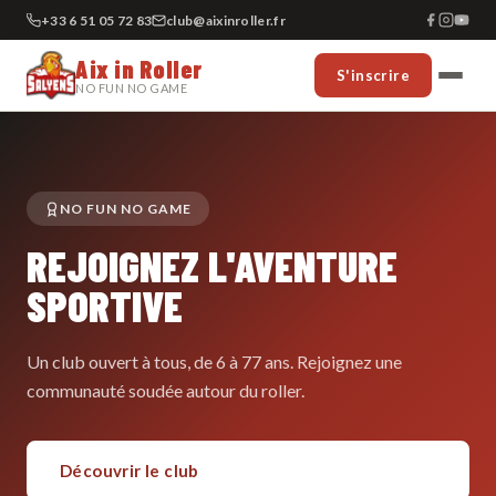
+33 6 51 05 72 83
club@aixinroller.fr
Aix in Roller
S'inscrire
NO FUN NO GAME
NO FUN NO GAME
REJOIGNEZ L'AVENTURE
SPORTIVE
Un club ouvert à tous, de 6 à 77 ans. Rejoignez une
communauté soudée autour du roller.
Découvrir le club