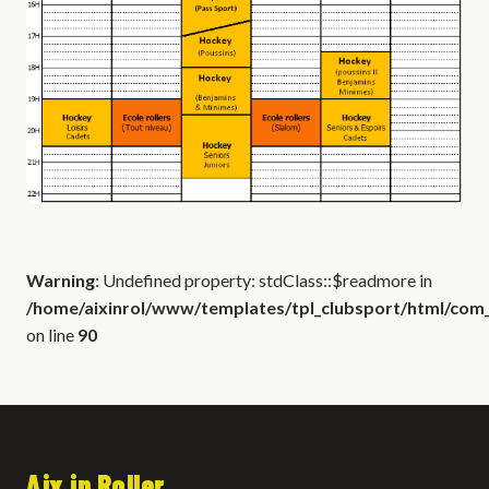
Warning
: Undefined property: stdClass::$readmore in
/home/aixinrol/www/templates/tpl_clubsport/html/com_c
on line
90
Aix in Roller