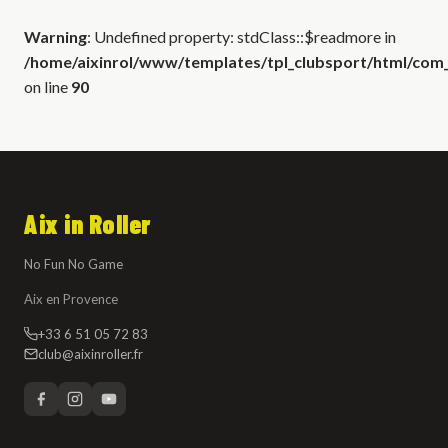
Warning
: Undefined property: stdClass::$readmore in
/home/aixinrol/www/templates/tpl_clubsport/html/com_c
on line
90
Aix in Roller
No Fun No Game
Aix en Provence
+33 6 51 05 72 83
club@aixinroller.fr