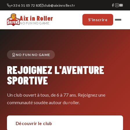
+33 6 51 05 72 83
club@aixinroller.fr
Aix in Roller
S'inscrire
NO FUN NO GAME
NO FUN NO GAME
REJOIGNEZ L'AVENTURE
SPORTIVE
Un club ouvert à tous, de 6 à 77 ans. Rejoignez une
communauté soudée autour du roller.
Découvrir le club